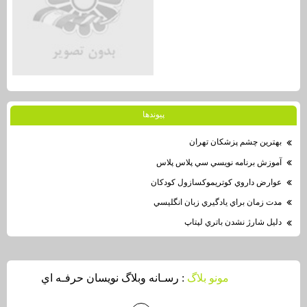
پيوندها
بهترين چشم پزشكان تهران
آموزش برنامه نويسي سي پلاس پلاس
عوارض داروي كوتريموكسازول كودكان
مدت زمان براي يادگيري زبان انگليسي
دليل شارژ نشدن باتري لپتاپ
مونو بلاگ
: رسـانه وبلاگ نويسان حرفـه اي