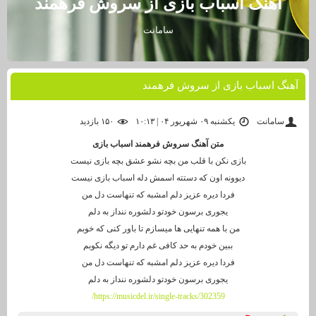
آهنگ اسباب بازی از سروش فرهمند
سامانت
آهنگ اسباب بازی از سروش فرهمند
سامانت
یکشنبه ۰۹ شهریور ۰۴ | ۱۰:۱۳
۱۵۰ بازديد
متن آهنگ سروش فرهمند اسباب بازی
ﺑﺎزی ﻧﻜﻦ ﺑﺎ ﻗﻠﺐ ﻣﻦ ﺑﭽﻪ ﻧﺸﻮ ﻋﺸﻖ ﺑﭽﻪ ﺑﺎزی ﻧﻴﺴﺖ
دﻳﻮوﻧﻪ اون ﻛﻪ دﺳﺘﺘﻪ اﺳﻤﺶ دﻟﻪ اﺳﺒﺎب ﺑﺎزی ﻧﻴﺴﺖ
ﻓﺮدا دﻳﺮه ﻋﺰﻳﺰ دﻟﻢ اﻣﺸﺒﻪ ﻛﻪ ﺗﻨﻬﺎﺳﺖ دل ﻣﻦ
ﻳﺠﻮری ﺑﺮﺳﻮن ﺧﻮدﺗﻮ دﻟﺸﻮره ﻧﻨﺪاز ﺑﻪ دﻟﻢ
ﻣﻦ ﺑﺎ ﻫﻤﻪ ﺗﻨﻬﺎﻳﻰ ﻫﺎ ﻣﻴﺴﺎزم ﺗﺎ ﺑﺎور ﻛﻨﻰ ﻛﻪ ﺧﻮﺑﻢ
ﺑﺒﻴﻦ ﺧﻮدم ﺑﻪ ﺣﺪ ﻛﺎﻓﻰ ﻏﻢ دارم ﺗﻮ دﻳﮕﻪ ﻧﻜﻮﺑﻢ
ﻓﺮدا دﻳﺮه ﻋﺰﻳﺰ دﻟﻢ اﻣﺸﺒﻪ ﻛﻪ ﺗﻨﻬﺎﺳﺖ دل ﻣﻦ
ﻳﺠﻮری ﺑﺮﺳﻮن ﺧﻮدﺗﻮ دﻟﺸﻮره ﻧﻨﺪاز ﺑﻪ دﻟﻢ
https://musicdel.ir/single-tracks/302359/