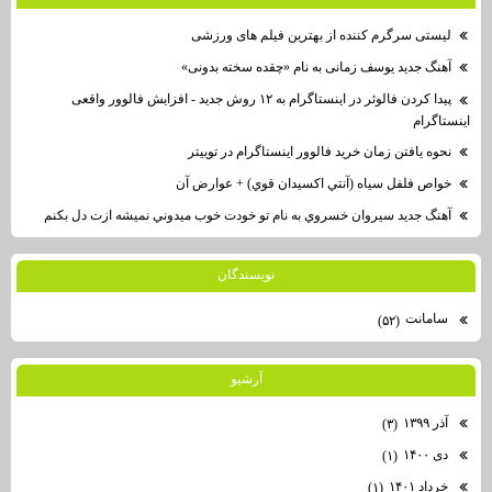
لیستی سرگرم کننده از بهترین فیلم های ورزشی
آهنگ جدید یوسف زمانی به نام «چقده سخته بدونی»
پیدا کردن فالوئر در اینستاگرام به ۱۲ روش جدید - افزایش فالوور واقعی
اینستاگرام
نحوه یافتن زمان خرید فالوور اینستاگرام در توییتر
خواص فلفل سياه (آنتي اكسيدان قوي) + عوارض آن
آهنگ جديد سيروان خسروي به نام تو خودت خوب ميدوني نميشه ازت دل بكنم
نويسندگان
سامانت
(۵۲)
آرشيو
آذر ۱۳۹۹
(۳)
دی ۱۴۰۰
(۱)
خرداد ۱۴۰۱
(۱)