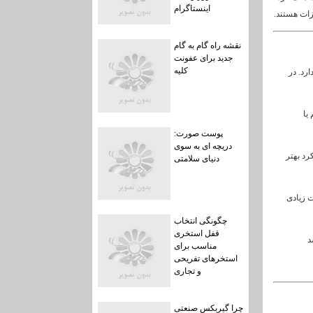
اینستاگرام
زات هستند.
نقشه راه گام به گام
جدید برای عفونت
کلیه
رد. در
یا
پوست صورت:
دریچه ای به سوی
رد بهتر
دنیای سلامتی
 زیادی
چگونگی انتخاب
قفل استخری
د
مناسب برای
استخرهای تفریحی
و تجاری
چرا گیربکس صنعتی