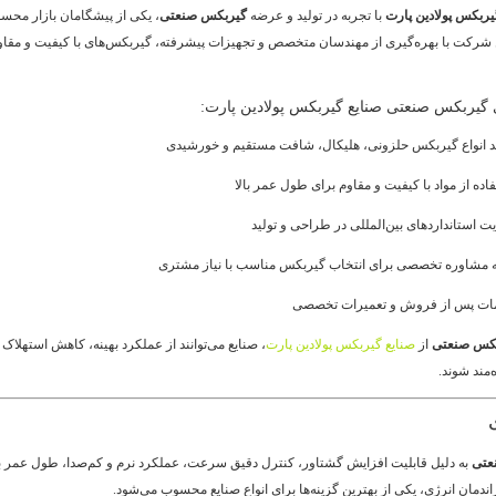
یربکس پولادین پارت
با تجربه در تولید و عرضه
گیربکس صنعتی
، یکی از پیشگامان بازار محس
 شرکت با بهره‌گیری از مهندسان متخصص و تجهیزات پیشرفته، گیربکس‌های با کیفیت و مقاوم
 گیربکس صنعتی صنایع گیربکس پولادین پارت:
ید انواع گیربکس حلزونی، هلیکال، شافت مستقیم و خورشیدی
اده از مواد با کیفیت و مقاوم برای طول عمر بالا
ت استانداردهای بین‌المللی در طراحی و تولید
ئه مشاوره تخصصی برای انتخاب گیربکس مناسب با نیاز مشتری
ات پس از فروش و تعمیرات تخصصی
بکس صنعتی
از
صنایع گیربکس پولادین پارت
، صنایع می‌توانند از عملکرد بهینه، کاهش استهلاک
‌مند شوند.
عتی
به دلیل قابلیت افزایش گشتاور، کنترل دقیق سرعت، عملکرد نرم و کم‌صدا، طول عمر با
اندمان انرژی، یکی از بهترین گزینه‌ها برای انواع صنایع محسوب می‌شود.