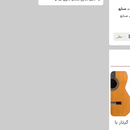
ند
صنایع
 صنایع
۰ نظر