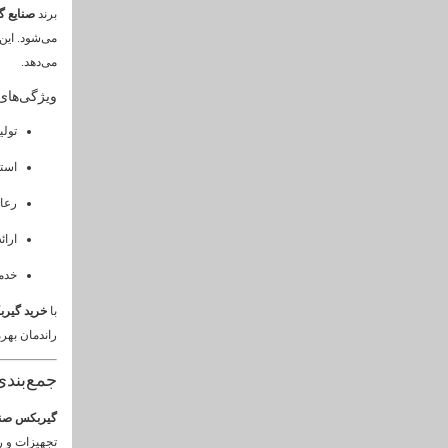
برند
صنایع گ
می‌شود. این
می‌دهد.
ویژگی‌های
تول
استف
رعای
ارا
خدم
با
خرید گیر
راندمان بهره
جمع‌بندی
گیربکس صن
تجهیزات و ر