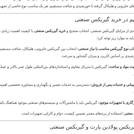
ای حلزونی و هلیکال گرفته تا خورشیدی و شافت مستقیم، هر یک مناسب نوع خاصی از تجهی
م در خرید گیربکس صنعتی
ندی از مزایای گیربکس صنعتی، انتخاب صحیح و
خرید گیربکس صنعتی
با کیفیت اهمیت زیادی دا
اید به موارد زیر توجه کرد:
اب نوع گیربکس مناسب با نیاز صنعتی:
انتخاب بین گیربکس حلزونی، هلیکال، شافت مستقیم 
شیدی بر اساس کاربرد و میزان گشتاور و سرعت
یت مواد و ساخت:
گیربکس با متریال مقاوم و استانداردهای بین‌المللی طول عمر بالاتر و عملک
یبانی و خدمات پس از فروش:
دسترسی به خدمات تعمیر و نگهداری و مشاوره تخصصی اهمیت
اری با تجهیزات موجود:
گیربکس باید با ماشین‌آلات و سیستم‌های صنعتی موجود هماهنگ باش
 معتبر:
استفاده از برندهای معتبر تضمین کیفیت، دوام و کارایی تجهیزات است
یربکس پولادین پارت و گیربکس صنعتی