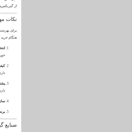
از گیربکس‌ه
نکات مه
برای بهره‌م
هنگام خرید ب
انتخ
خور
کیف
دارد
پشت
دارد
سازگ
برند
صنایع گ