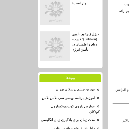
بهتر است؟
وب
 ارائه
دیزل ژنراتور بادوین
(Baldwin)؛ قدرت،
دوام و اطمینان در
تأمین انرژی
پيوندها
بهترين چشم پزشكان تهران
 و افزایش
آموزش برنامه نويسي سي پلاس پلاس
عوارض داروي كوتريموكسازول
كودكان
مدت زمان براي يادگيري زبان انگليسي
لاتر
دليل شارژ نشدن باتري لپتاپ