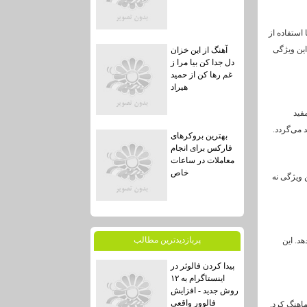
استفاده از
این ویژگی
آهنگ از این خزان
دل جدا کن بیا مرا ز
غم رها کن از حمید
هیراد
فید
 می‌گردد.
بهترین بروکرهای
فارکس برای انجام
معاملات در ساعات
خاص
 ویژگی نه
پربازديدترين مطالب
د. این
پیدا کردن فالوئر در
اینستاگرام به ۱۲
روش جدید - افزایش
فالوور واقعی
ماهنگ کرد.