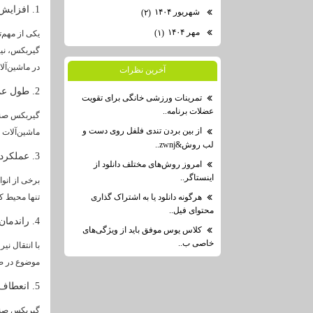
1. افزایش گشتاور و کنترل دقیق سرعت
شهریور ۱۴۰۴
(۲)
مهر ۱۴۰۴
(۱)
یکی از مهم‌
گیربکس، نیر
در ماشین‌آل
آخرين نظرات
2. طول عمر بالاتر تجهیزات
تمرینات ورزشی خانگی برای تقویت
عضلات برنامه..
گیربکس صنع
از بین بردن تندی فلفل روی دست و
ماشین‌آلات 
لب روش&zwnj..
3. عملکرد بی‌صدا و روان
امروز روش‌های مختلف دانلود از
اینستاگر..
برخی از انو
هرگونه دانلود یا به اشتراک گذاری
تنها محیط ک
محتوای فیل..
4. راندمان بالا و کاهش مصرف انرژی
کلاس یوس موفق باید از ویژگی‌های
خاصی ب..
با انتقال ن
موضوع در صن
5. انعطاف‌پذیری و سازگاری با انواع ماشین‌آلات
گیربکس صنعت