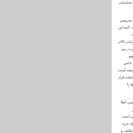
ا شناسایی
از سرویس
البته این
اتب بالاتر
 در بین
یو
ی خاص
یشه آپدیت
تفاده قرار
ا را
مین اصلا
ان است.
 برای خرید
واقعی و