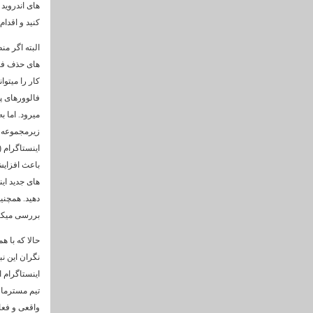
های اندروید 
کنید و اقدام
البته اگر م
های حذف فالو
کار را میتوان
فالوورهای پی
میرود. اما 
زیرمجموعه ه
اینستاگرام 
باعث افزایش
های جدید این
دهید. همچنین
بررسی میکن
حالا که با ه
نگران این نب
اینستاگرام 
واقعی و فعا