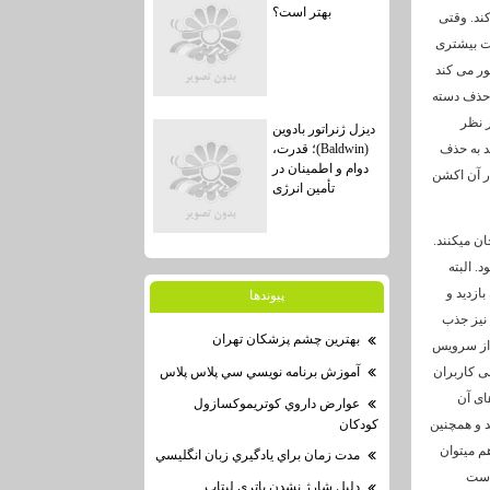
بهتر است؟
ند. وقتی
ت بیشتری
ور می کند
 حذف دسته
ر نظر
دیزل ژنراتور بادوین
د به حذف
(Baldwin)؛ قدرت،
دوام و اطمینان در
ر آن اکشن
تأمین انرژی
ان میکنند.
. البته
بازدید و
پيوندها
 نیز جذب
بهترين چشم پزشكان تهران
اند از سرویس
آموزش برنامه نويسي سي پلاس پلاس
عنی کاربران
ای آن
عوارض داروي كوتريموكسازول
د و همچنین
كودكان
م میتوان
مدت زمان براي يادگيري زبان انگليسي
 است
دليل شارژ نشدن باتري لپتاپ