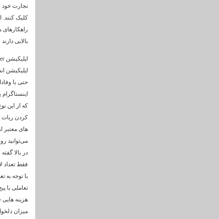
تجارت خود را
کلیک کنند. 
راهکارهای م
بالایی دارند
اپلیکیشن اند
حتی با وفاد
اینستاگرام 
که از این نو
کردن ربات خ
های معتبر ار
می‌توانید رو
در بالا گفت
فقط تعداد ل
با توجه به ت
تعاملی با پی
هزینه هایی چ
میزان دلخوا