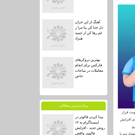
آهنگ از این خزان
دل جدا کن بیا مرا ز
غم رها کن از حمید
هیراد
بهترین بروکرهای
فارکس برای انجام
معاملات در ساعات
خاص
پربازديدترين مطالب
ر اولویت قرار
پیدا کردن فالوئر در
های افزایش
اینستاگرام به ۱۲
یو
روش جدید - افزایش
فالوور واقعی
داد ویو یا