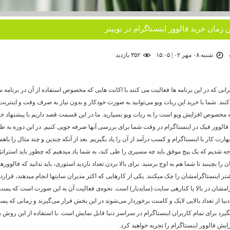
 زمان خرید فالوور اینستاگرام در توییتر
شنبه ۰۸ مهر ۰۲ | ۱۵:۰۵
۳۵۲ بازديد
رانی که در این برنامه ها فعالیت می کنند با اکانت هایی که مخصوص استفاده از آن در برنامه س
نند. شما با خرید این ربات ویو می‌توانید به صورت خودکار و بدون نیاز به صرف وقت و اینتر
ه مخصوص افزایش ویو است را به ربات ویو بسپارید. ما در این قسمت قصد داریم با پیشنهاد خ
فالوور فیک در اینستاگرام در وقت شما برای بررسی آنها صرفه جویی کنیم. در این دوره به ط
رت کار با اینستاگرام و کسب درآمد از آن را یاد بگیریم. بعد از آنکه چندین و چند مثال را با
جه شدیم که یک پیج موفق باید چه مسیری را طی کند، به شما یاد میدهیم که چطور باید استرات
ن را بچینید تا شما هم به اوج برسید. برای بالا بردن تعداد بازدید استوری، باید بدانید که فالووره
تر اینستاگرامشان را چک میکنند. یکی از کارهایی که اکثر مدیران سایتها انجام میدهند، قرارد
رامشان در بالا یا کنارهی سایت (سایدبار) است. نحوه‌ی فعالیت آن به این صورت است که پست
یا از تعداد بالایی لایک و کامنت برخوردار می‌شوند در این بخش قرار می‌گیرند و زمانی که پست
یرد برای تمام کاربران اینستاگرام در سراسر دنیا قابل نمایش است. با استفاده از این روش 
ایش فالوور اینستاگرام را تجربه خواهید کرد.