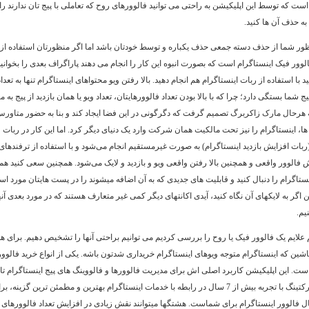
است که توسط این اپلیکیشن به راحتی می توانید فالوورهای روح که تعاملی با پیج تان ندارند ر
 به حذف آن ها کنید.
نظور شما از حذف دسته جمعی حذف یکباره و توسط خودتان باشد اما اگر منظورتان استفاده 
ور فیک اینستاگرام است که بصورت انبوه این کار را انجام می دهند پاراگراف بعدی را بخوانید. 
ید با استفاده از ربات اینستاگرام هم انجام دهید. بالا رفتن ویو محتواهای اینستاگرام تنها به تعداد
ج شما بستگی دارد؛ چرا که با بالا بودن تعداد فالوورهایتان، تعداد ویو یا همان بازدید از پیج به مر
به هرحال مارک زاکربرگ تصمیم گرفت که دگرگونی در این فضا ایجاد کند و بنا به حضور متاورس
ا، اینستاگرام را نیز تحت مالکیت همان شرکت وارد یک دنیای دیگر کرد. اما این کار در ربات و
(ربات افزایش بازدید اینستاگرام) به صورت غیرمستقیم انجام می‌شود و با استفاده از ترفندها
 فالوور واقعی و همچنین بالا رفتن واقعی ویو و بازدید و لایک می‌شود. همچنین سعی کنید هم
ستاگرام را دنبال کنید و قابلیت های جدیدی که به آن اضافه میشوند را در پست هایتان مورد اس
 اگر به لایکهای آن نگاه کنید، آیدی اکانتهای دیگر کمی غیر متعارف هستند که در مورد بعدی آنه
یم.
م علایم یک فالوور فیک یا روح را بررسی کردیم می توانیم براحتی آنها را تشخیص دهیم. برای ه
اشین که اینستاگرام متوجه ویوهای اینستاگرام خریداری شدتون باشه. یکی از انواع خرید فالوور
است. این اپلیکیشن کاربرد اصلی اش برای مدیریت فالوورها و فالووینگ های پیج اینستاگرام ت
تیم مسترمارکتینگ با تجربه بیش از 7 سال در رابطه با خدمات اینستاگرام بهترین و مطمئن ترین گزینه،
ل فالوور اینستاگرام برای شماست. هشتگها میتوانند نقش زیادی در افزایش تعداد فالوورهای 