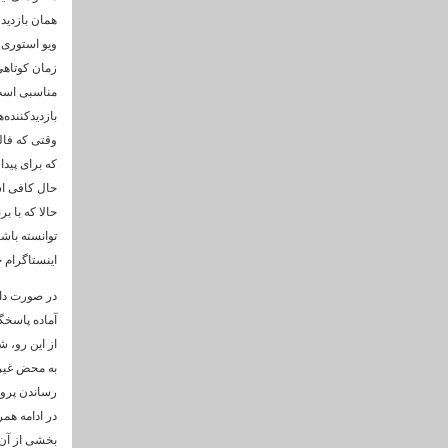
همان بازدید
ویو استوری 
زمان کوتاهی
بازدیدکننده‌
که برای پیدا
حالا که با ب
توانسته باشی
اینستاگرام خ
آماده پاسخگ
از این رو، ش
به محض غیر 
رساندن پروس
در ادامه هم
بخشی از آن 