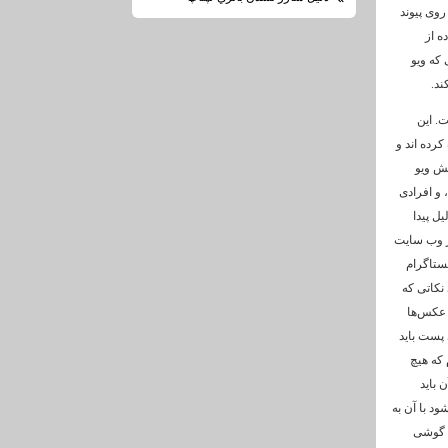
روی پیوند
ه از
 که ویو
ند.
ست. این
کرده اند و
یش ویو
 و افرادی
یل پیدا
ز وب سایت
نستاگرام
 نکاتی که
 عکس‌ها
 پست باید
 که هیچ
 باید
ود با آن به
ی گوشی