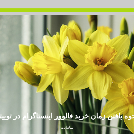
وه یافتن زمان خرید فالوور اینستاگرام در توییت
سامانت