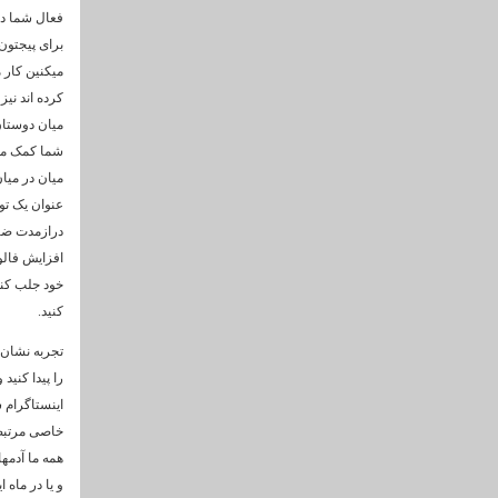
فعال شما دا
برای پیجتون
میکنین کار م
کرده اند نیز
میان دوستان
شما کمک میش
میان در میا
عنوان یک توص
درازمدت ضرر
افزایش فالوئ
خود جلب کنی
کنید.
تجربه نشان 
را پیدا کنید
اینستاگرام 
خاصی مرتبط 
همه ما آدمها
و یا در ماه 