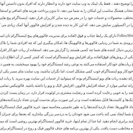
 توضیح دهند ، فقط یک لینک به وب سایت خود دارند و انتظار دارند که افراد بدون دانستن آنها 
انتخاب هشتگ مناسب این امکان را به شما می دهد، تا بدون پرداخت هزینه های اضافی و استفاد
ختلف، محصولات و خدمات خود را در معرض دید سایر کاربران قرار دهید. اینستاگرام پیج هایی
 را در اکسپلورر نمایش می دهد، که این کار به دیده شدن و افزایش فالوور آنها کمک زیادی می ک
اپلیکیشن FollowMeter دارای یک رابط جذاب و فوق العاده برای مدیریت فالوورهای پیج اینستاگرام تان ا
رویدی به شما در ردیابی فالوورها و فالووینگ ها، امکان پیگیری این که چه افرادی شما را بلاک 
ارترین دنبال کننده های شما چه کسی هستند را گزارش می دهد. استفاده از ربات خودکار افزا
یکی از روش‌های فو‌ق‌العاده برای افزایش ویو اینستاگرام است که کمتر کسی از آن اطلاع دارد،
ع ربات‌های خودکار استفاده می‌کنند به نوعی رشد ایسنتاگرام خود را بهبود میبخشند، به همین دل
ودکار ویو اینستاگرام خوب کمی مشکل است، اما نگران نباشید، وب سایت مای ممبر یکی ا
ائه دهنده ربات های ویو اینستاگرام بوده که میتوانید از خدمات این سایت بهره ببرید. با ربات ای
زانه تمامی موارد از جمله افزایش فالوور، افزایش لایک و ویو را داشته باشید. فالونیکس تمامی
ه شد را به خوبی رعایت کرده است و رضایت مشتری در اولویت قرار دارد. در زمان پست کردن
ایک‌ها و کامنت‌ها قابل مشاهده است و در این صورت برای به‌دست آوردن تعداد بازدیدکننده‌های
عداد فالوورها، تعداد بازدیدکننده‌ها را به طور تخمینی محاسبه نمود. خرید فالوور فیک اینستاگرام
ج شما ایجاد نمی کند باعث می شود خودتان را به دردسر بزرگی بیاندازید که بعدها برای جبران آن
ند برابری انجام دهید. اما جدا از تمام اینها، خرید فالوور اینستاگرام بهترین روشی است که میش
ه مخاطب دست یافت. یکی از بهترین برنامه های حذف فالوور فیک و روح در اینستاگرام برا