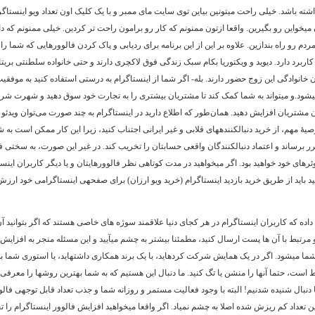
شته باشد. خیلی راحت میتونین بیاین توی سایت مای ممبر و با یک کلیک اون تعداد ویو اینستاگ
 میخواین رو بگیرین. واقعا ازتون ممنونم که کار رو برامون راحت تر کردین. خیلی ممنونم که 
ردم رو راه بندازین. علاوه بر این از این برنامه برای ردیابی و پاک کردن فالوورهایی که شما را 
 کاربرد دارد. دیوید و ویکتوریا بکام سبک زندگی فوق لاکچری دارند و حتی خانواده سلطنتی بریتانی
 خانوادگی این زوج حضور دارند. بله- اگر شما از اینستاگرام به درستی استفاده کنید به موفقی
ود.و میتواند به شما کمک کند تا مشتریان بیشتری را به تجارت خود سوق دهید و شهرت شر
ن مشتریان افزایش دهید. همان‌طور که اطلاع دارید در اینستاگرام به چند صورت می‌توان ویدئو
یۀ مهم، از خرید دنبالکنندههای قلابی و غیر ایرانی اجتناب کنید، زیرا این کار ممکن است به ش
 برساند و اعتماد دنبالکنندگان واقعی حسابتان را تخریب کند. در غیر این صورت، به سختی فا
رهای خود خواهید بود. اگر میخواهید در مدت کوتاهی نظر فالوورهایتان و یا دیگر کاربران اینستا
د باید از طریق خرید بازدید اینستاگرام (خرید ویو ارزان) برای صفحهی اینستاگرامی خود ارزش
داده که کاربران اینستاگرام در هر کجای دنیا علاقمند سوژه های خاصی هستند که اگر بتوانید آ
 و مرتبط با آن ها پست ارسال کنید، مطمئنا بیشتر به چشم میآیید و این مسئله منجر به افزایش 
شما میشود. اگر در یک همایش شرکت کردهاید، با یک برند همکاری داشتهاید، یا استوری شما ب
است، حتما آنها را منشن یا تگ کنید. ما دنبال این هستیم که به شما بهترین روشها را معرفی ک
 دنبال شنیده شدنیم! البته با وجود فعالیت مستمر و روزانه شما و جذب تعداد قابل توجهی فالو
این تعداد کم ریزش شده اصلا به چشم نمیاد. اگر واقعا میخواهید افزایش فالوور اینستاگرام را تج