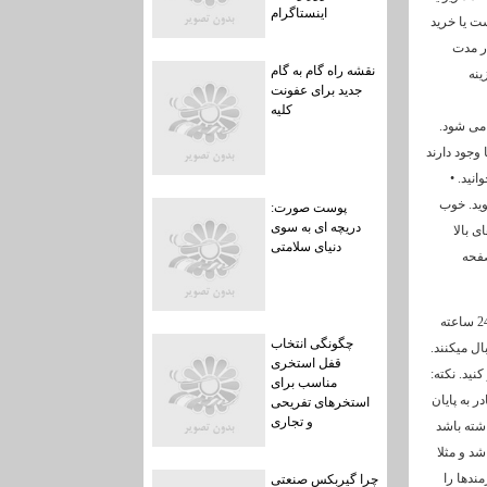
اینستاگرام
ت یا خرید
در مدت
نقشه راه گام به گام
ینه
جدید برای عفونت
کلیه
 می شود.
برای شناسایی و حذف آنها وجود دارند
نید. •
ایت شوید. خوب
پوست صورت:
دریچه ای به سوی
ی بالا
دنیای سلامتی
صفحه
در صورت داشتن هر گونه سوال برای خرید فالوور ایرانی اینستاگرام بدون ریزش، مشاوران ما به صورت 24 ساعته
چگونگی انتخاب
ل میکنند.
قفل استخری
نید. نکته:
مناسب برای
 به پایان
استخرهای تفریحی
و تجاری
شته باشد
شد و مثلا
ندها را
چرا گیربکس صنعتی