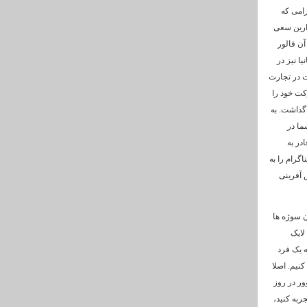
رامی که
دارین سعی
آن فالور
ا نیز در
ت در تجارت
کت خود را
 گذاشت. به
ما در
در به
گرام را به
 آفرینی
ن سوژه ها
لایک
ه یک فرد
نیم. اصلا
ور در روز
ربه کنید،