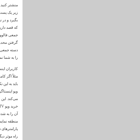
منشتر کنید.
زیر یک پست 
بگیرد و در 
که قصد داری
جمعی فالوور
گرفتن محدود
دسته جمعی ف
را به شما ن
کاربران این
مثلاً اگر کا
باید به این 
ویو اینستاگر
آن را به شد
منطقه نمایش
پارامترهای 
راه موثر دی