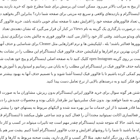
 از پیج به مراتب بالاتر می‌رود. ممکن است این پرسش برای شما مطرح شود که خرید بازدید پس
اینستاگرام و بازدیدهای واقعی و سریع چه مزیتی برای صفحه شما دارد؟ بنابراین اگر بخواهید 
 تعداد فالوورهای صفحه خود را افزایش دهید تا صفحه نمای خوبی داشته باشد، خرید فالوور گز
مناسبی است. درصورت بارگذاری یک گزینه به نام Views در کنار آن قرار می‌گیرد که نشان دهنده‌ی تعداد
های ویدئو می‌باشد. وقتی کار خود را آغاز می کنید، فالوور فوری به چالش بحث برانگیزی تبدیل
وقتی که فالوورها فعالتر باشند! بله ، اپلیکیشن ها و نرم افزارهایی مثل Cleaner 
 کردن بهترین نرم افزارها و اپلیکیشن حذف فالوور فیک اینستاگرام این مطلب را در نشانت بخوا
حال کافی است بر روی گزینه open Instagram کلیک کنید تا به صفحه اصلی اینستاگرام و پیج خود هد
رنامه حذف فالوور فیک در اینستاگرام این مطلب را به پایان می رسانیم و امیدواریم با آموزش ها
م کمکی کرده باشیم تا با فالوور فیک اینستا آشنا شوید و با تصمیم حذف آنها به بهبود بیشتر 
ود فکر کنید و به درصدهای بالایی از نرخ تعامل دست پیدا کنید.
ویی به شما خواهند بود. بدون شک سلبریتیها نیز طرفدار نایکی بوده و محصولات جدیدش را دنبا
ما قادر هستید تا از این خدمات ما نیز بهره مند شده و لایکهای مربوط به پستهای خود را بیشتر ک
فعالسازی اکانت نمیتوانید مجددا آن را فعال کنید و چند ساعتی طول میکشد تا اینستاگرام قادر
ه باشد. حالا که متوجه شدید اینستاگرام چقدر مهم است چه تاثیرات میتواند در کسب و کار دا
راه ما باشید تا شما را با روشهای افزایش و جذب فالوور اینستاگرام آشنا کنیم. پشت سر هم با
را هم یک روز دیگر ادامه دهید. مثلا اگر کسب و کاری دارید، پشت صحنه مربوط به کارها و کارم