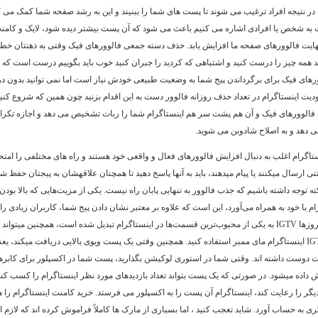
 در نتیجه افراد ترغیب می شوند تا پست های شما را ببنیند و این به رشد صفحه شما کمک می ک
به شخص یا افرادی اشاره می کنیم باعث می شود که آن پست بیشتر دیده شود، لایک و کامن
نهایت فالوورهای صفحه ما افزایش یابد. حذف دسته جمعی فالوورهای فیک وقتی به ذهنتان خط
د همه چیز را درست کنید و اشتباهی که کردید را جبران کنید خوب باید بگوییم درست است که
های فیک برای برگرداندن پیج شما به وضعیت طبیعی خودش نیاز است اما نمی توانید بدون د
یت اینستاگرام در تعداد حذف روزانه فالوور دست به این اقدام بزنید چون همین که شروع کنی
الوورهای فیک و آن هم پشت سر هم اینستاگرام شما را ربات تشخیص می دهد و اجازه تکرا
می دهد و به اصلاح شادوبن می شوید.
ستاگرام اغلب به دنبال افزایش فالوورهای فعال و واقعی خود هستند و راه های مختلفی را امتح
منتی ارسال میکنند یا پیام میدهند، باید به آنها پاسخ دهید تا همچنان علاقهشان به پیجتان حفظ شود
نکته توجه داشته باشیم که جذب فالوور به تنهایی پایان راه نیست. یکی از مزیت‌هایی که بالا بودن 
ام با خود به همراه می‌آورد، این است که علاوه بر معتبر نشان دادن پیج شما، کاربران زیادی را
می‌کند. این روزها IGTV به یکی از محبوب‌ترین قسمت‌ها در اینستاگرام تبدیل شده است، همچنین میتو
خرید ویو IGTV اینستاگرام مای ممبر استفاده کنید. همچنین وقتی یک پست ویوی بالایی دریافت میکند، ی
ت دوست داشته اند. وقتی شما در استوری لوکیشن بگذارید، پست شما در اکسپلور برای کابره
 داده میشود. در صورتی که یک پست بتواند تعداد بازدیدهای مورد نظر اینستاگرام را کسب کن
دیگر را رعایت کند، اینستاگرام آن پست را به اکسپلور می فرستد. خرید کامنت اینستاگرام را ه
گری به حساب آورد. شاید تعجب کنید ، اما بسیاری از مارک ها کاملاً فراموش کرده اند که لازم