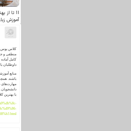
کلاس یوس مو
منطقی و جام
کامل آماده 
داوطلبان با
منابع آموزشی
باشند. همچن
مهارت‌های د
دانشجویان پ
با بهترین ک
a9%db%8c-
c%d9%86-
8%b3.html