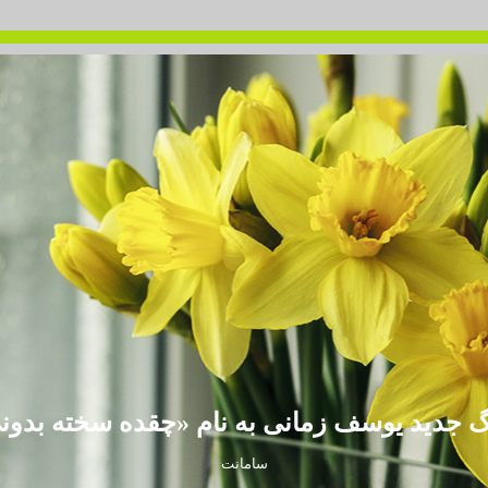
گ جدید یوسف زمانی به نام «چقده سخته بدون
سامانت