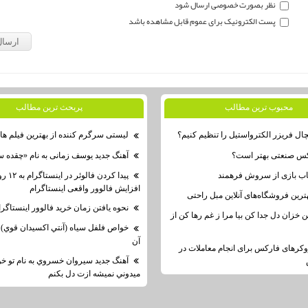
نظر بصورت خصوصی ارسال شود
پست الکترونیک برای عموم قابل مشاهده باشد
محبوب ترين مطالب
پربحث ترين مطالب
ال فریزر الکترواستیل را تنظیم کنیم؟
لیستی سرگرم کننده از بهترین فیلم ه
کس صنعتی بهتر است؟
آهنگ جدید یوسف زمانی به نام «چقده س
اب بازی از سروش فرهمند
پیدا کردن 
افزایش فالوور واقعی اینستاگرام
رین فروشگاه‌های آنلاین مبل راحتی
نحوه یافتن زمان خرید فالوور اینستاگرام
ین خزان دل جدا کن بیا مرا ز غم رها کن از
خواص فلفل سياه (آنتي اكسيدان قوي)
آن
وکرهای فارکس برای انجام معاملات در
آهنگ جديد سيروان خسروي به نام تو 
ميدوني نميشه ازت دل بكنم