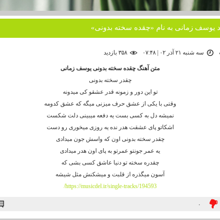
د یوسف زمانی به نام «چقده سخته بدونی»
سه شنبه ۲۱ آذر ۰۲ | ۰۷:۴۸
۳۵۸ بازديد
متن آهنگ چقده سخته بدونی یوسف زمانی
چقدر سخته بدونی
تو این دور و زمونه قدر عشقو کی میدونه
وقتی با یکی از عشق حرف میزنی میگه که عشق کدومه
نمیشه دل به کسی بست یه دفعه میبینی دلت شکست
اشکاتو پای عشقت هدر نده یه روزی میخوری رو دست
چقدر سخته بدونی اون که واسش جون میدادی
یه عمر جونتو عمرتو به پای اون هدر میدادی
چقدره سخته تو دنیا عاشق کسی بشی که
آسون میگذره از قلبت و میشکنش مثل شیشه
https://musicdel.ir/single-tracks/194593/
۰