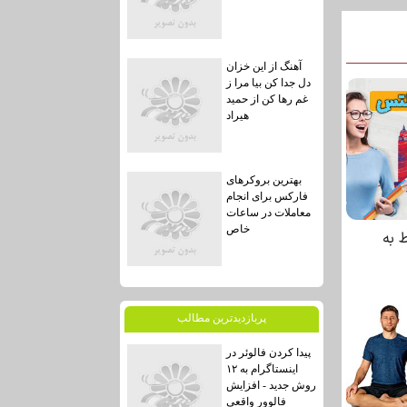
آهنگ از این خزان
دل جدا کن بیا مرا ز
غم رها کن از حمید
هیراد
بهترین بروکرهای
فارکس برای انجام
معاملات در ساعات
خاص
پربازديدترين مطالب
پیدا کردن فالوئر در
اینستاگرام به ۱۲
روش جدید - افزایش
فالوور واقعی