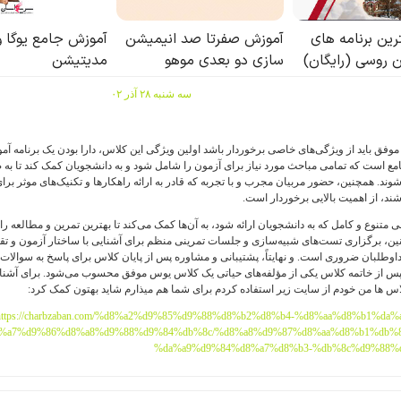
سه شنبه ۲۸ آذر ۰۲
فق باید از ویژگی‌های خاصی برخوردار باشد اولین ویژگی این کلاس، دارا بودن یک برنامه آ
ع است که تمامی مباحث مورد نیاز برای آزمون را شامل شود و به دانشجویان کمک کند تا به
شوند. همچنین، حضور مربیان مجرب و با تجربه که قادر به ارائه راهکارها و تکنیک‌های موثر برا
شند، از اهمیت بالایی برخوردار است.
 متنوع و کامل که به دانشجویان ارائه شود، به آن‌ها کمک می‌کند تا بهترین تمرین و مطالعه را
ین، برگزاری تست‌های شبیه‌سازی و جلسات تمرینی منظم برای آشنایی با ساختار آزمون و تق
اوطلبان ضروری است. و نهایتاً، پشتیبانی و مشاوره پس از پایان کلاس برای پاسخ به سوالات 
س از خاتمه کلاس یکی از مؤلفه‌های حیاتی یک کلاس یوس موفق محسوب می‌شود. برای آشنایی
لاس ها من خودم از سایت زیر استفاده کردم برای شما هم میذارم شاید بهتون کمک کرد:
https://charbzaban.com/%d8%a2%d9%85%d9%88%d8%b2%d8%b4-%d8%aa%d8%b1%da%
%a7%d9%86%d8%a8%d9%88%d9%84%db%8c/%d8%a8%d9%87%d8%aa%d8%b1%db%8
%da%a9%d9%84%d8%a7%d8%b3-%db%8c%d9%88%d