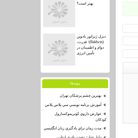
بهتر است؟
دیزل ژنراتور بادوین
(Baldwin)؛ قدرت،
دوام و اطمینان در
تأمین انرژی
پيوندها
بهترين چشم پزشكان تهران
آموزش برنامه نويسي سي پلاس پلاس
عوارض داروي كوتريموكسازول
كودكان
مدت زمان براي يادگيري زبان انگليسي
دليل شارژ نشدن باتري لپتاپ