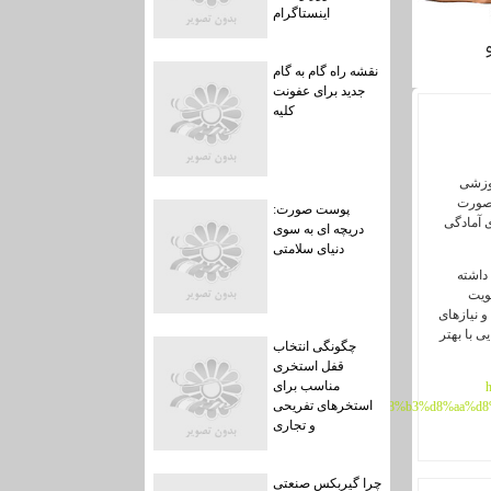
اینستاگرام
نقشه راه گام به گام
جدید برای عفونت
کلیه
موزشی
 صورت
پوست صورت:
ی آمادگی
دریچه ای به سوی
دنیای سلامتی
 داشته
ویت
و نیازهای
 با بهتر
چگونگی انتخاب
قفل استخری
مناسب برای
استخرهای تفریحی
%d8%a7%d8%b3%d8%aa%d8
و تجاری
چرا گیربکس صنعتی