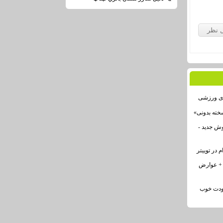
ای ورزشی
خته بدونی»
فالوئر در اینستاگرام به ۱۲ روش جدید -
 در توییتر
 + عوارض
خودت خوب