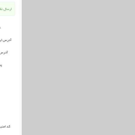
ارسال نظر
ن
آدرس ای
آدرس
پی
کد امنی