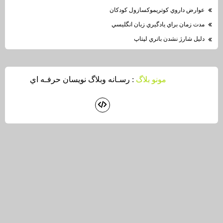
عوارض داروي كوتريموكسازول كودكان
مدت زمان براي يادگيري زبان انگليسي
دليل شارژ نشدن باتري لپتاپ
مونو بلاگ
: رسـانه وبلاگ نويسان حرفـه اي