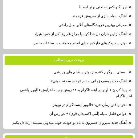
چرا گیربکس صنعتی بهتر است؟
آهنگ اسباب بازی از سروش فرهمند
معرفی بهترین فروشگاه‌های آنلاین مبل راحتی
آهنگ از این خزان دل جدا کن بیا مرا ز غم رها کن از حمید هیراد
بهترین بروکرهای فارکس برای انجام معاملات در ساعات خاص
پربحث ترين مطالب
لیستی سرگرم کننده از بهترین فیلم های ورزشی
آهنگ جدید یوسف زمانی به نام «چقده سخته بدونی»
پیدا کردن فالوئر در اینستاگرام به ۱۲ روش جدید - افزایش فالوور واقعی
اینستاگرام
نحوه یافتن زمان خرید فالوور اینستاگرام در توییتر
خواص فلفل سياه (آنتي اكسيدان قوي) + عوارض آن
آهنگ جديد سيروان خسروي به نام تو خودت خوب ميدوني نميشه ازت دل بكنم